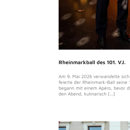
Rheinmarkball des 101. VJ.
Am 9. Mai 2026 verwandelte sich
feierte der Rheinmark-Ball seine
begann mit einem Apéro, bevor d
den Abend, kulinarisch [...]