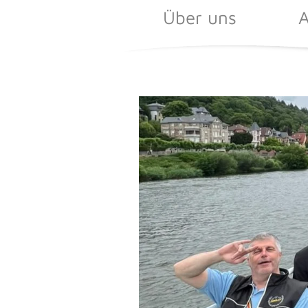
Zum
Über uns
A
Inhalt
springen