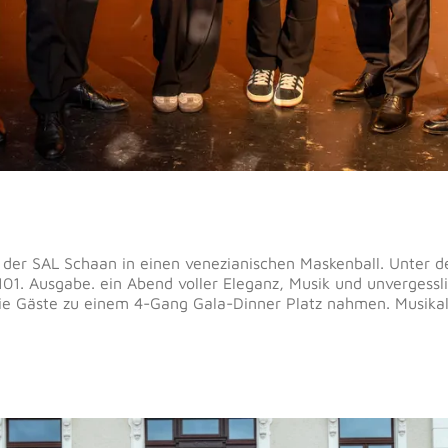
 der SAL Schaan in einen venezianischen Maskenball. Unter 
 101. Ausgabe. ein Abend voller Eleganz, Musik und unverges
ie Gäste zu einem 4-Gang Gala-Dinner Platz nahmen. Musikal