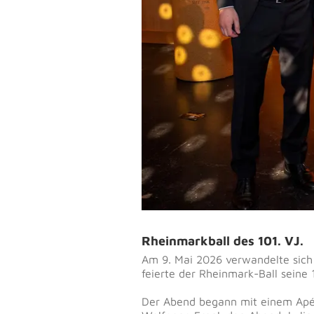
Rheinmarkball des 101. VJ.
Am 9. Mai 2026 verwandelte sich
feierte der Rheinmark-Ball seine
Der Abend begann mit einem Apér