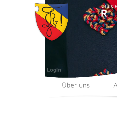
Zum
Inhalt
springen
Über uns
A