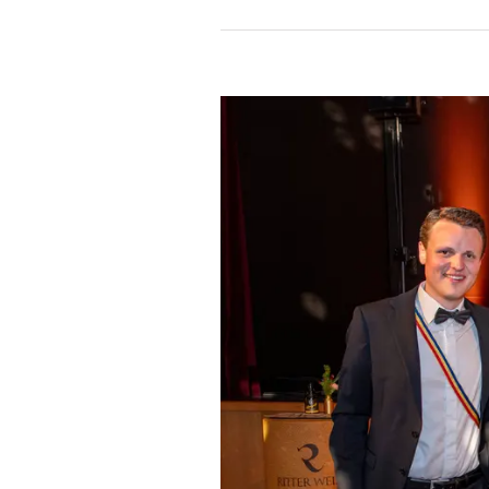
Zeige
grösseres
Bild