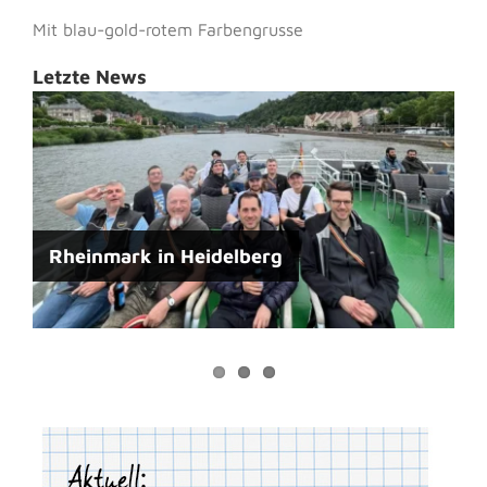
Mit blau-gold-rotem Farbengrusse
Letzte News
Jubiläumswochenende 100. Jahre L.A.V
Rheinmark in Heidelberg
Rheinmark
Rheinmarkball des 101. VJ.