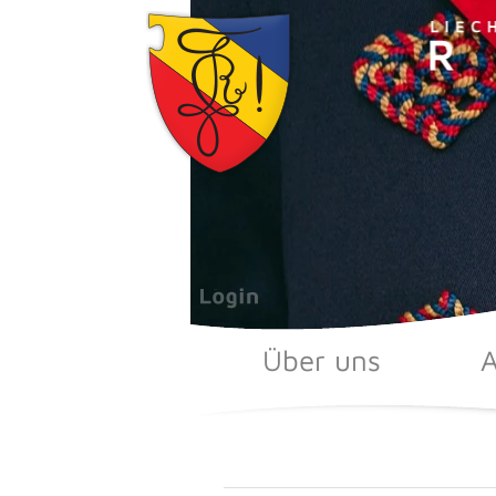
Zum
Inhalt
springen
Über uns
A