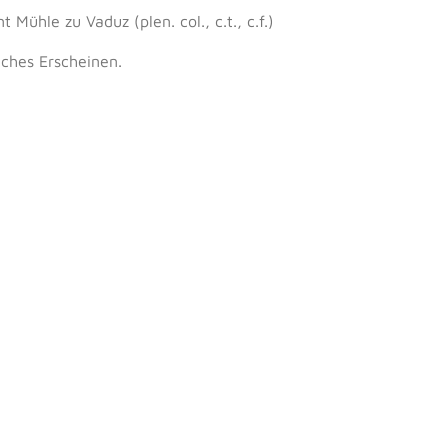
Mühle zu Vaduz (plen. col., c.t., c.f.)
iches Erscheinen.