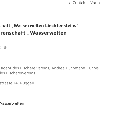
Zurück
Vor
chaft „Wasserwelten Liechtensteins“
rrenschaft „Wasserwelten
0 Uhr
äsident des Fischereivereins, Andrea Buchmann Kühnis
es Fischereivereins
trasse 14, Ruggell
 Wasserwelten