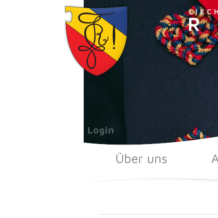
Zum
Inhalt
springen
Über uns
A