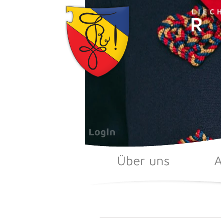
Zum
Inhalt
springen
Über uns
A