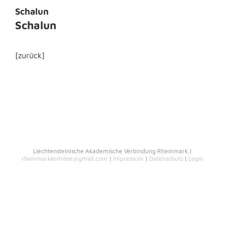
Schalun
Schalun
[zurück]
Liechtensteinische Akademische Verbindung Rheinmark |
rheinmarkkomitee@gmail.com
|
Impressum
|
Datenschutz
|
Login