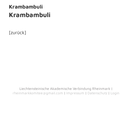
Krambambuli
Krambambuli
[zurück]
Liechtensteinische Akademische Verbindung Rheinmark |
rheinmarkkomitee@gmail.com
|
Impressum
|
Datenschutz
|
Login