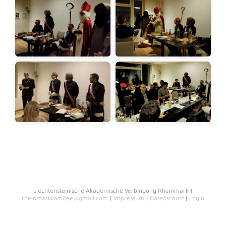
Liechtensteinische Akademische Verbindung Rheinmark |
rheinmarkkomitee@gmail.com
|
Impressum
|
Datenschutz
|
Login