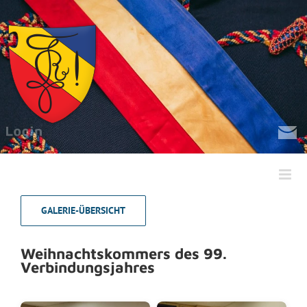
Zum
Inhalt
springen
GALERIE-ÜBERSICHT
Weihnachtskommers des 99.
Verbindungsjahres