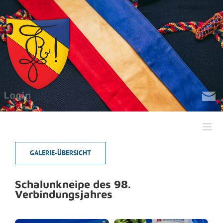
Zum
Inhalt
springen
GALERIE-ÜBERSICHT
Schalunkneipe des 98.
Verbindungsjahres