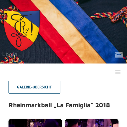
Zum
Inhalt
springen
GALERIE-ÜBERSICHT
Rheinmarkball „La Famiglia“ 2018