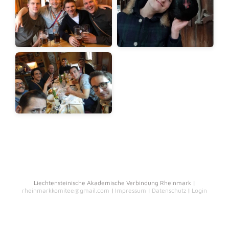
Liechtensteinische Akademische Verbindung Rheinmark |
rheinmarkkomitee@gmail.com
|
Impressum
|
Datenschutz
|
Login