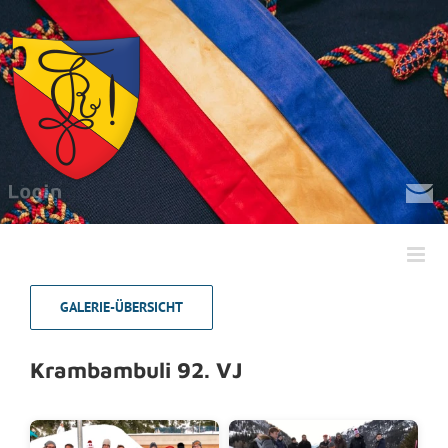
Zum
Inhalt
springen
GALERIE-ÜBERSICHT
Krambambuli 92. VJ