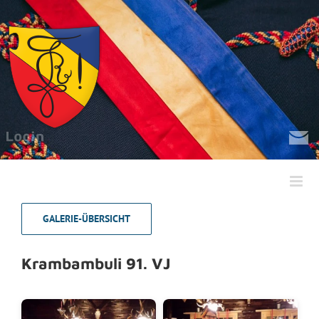
Zum
Inhalt
springen
GALERIE-ÜBERSICHT
Krambambuli 91. VJ